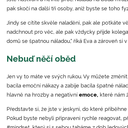
pak skočí na další tři osoby, aniž byste se toho f
Jindy se cítíte skvěle naladěni, pak ale potkáte 
nadchnout pro věc, ale pak vždycky přijde kolega, 
domů se špatnou náladou,“ říká Eva a zároveň si v
Nebuď něčí oběd
Jen vy to máte ve svých rukou. Vy můžete změnit
bacila emoční nákazy a zabije bacila špatné nál
hlavně na hrozby a negativní
emoce,
které nám ži
Představte si, že jste v jeskyni, do které přiběh
Pokud byste nebyli připraveni rychle reagovat, 
#mindset, který si s sebou taháme z dob ledových,