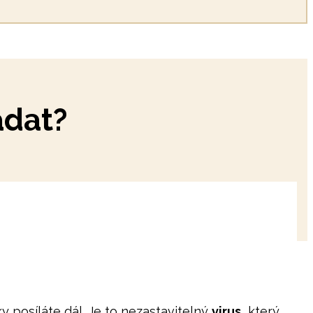
ádat?
y posíláte dál. Je to nezastavitelný
virus,
který