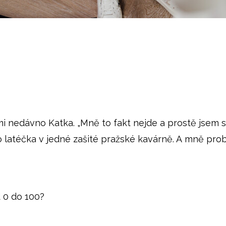
 mi nedávno Katka. „Mně to fakt nejde a prostě jsem 
atéčka v jedné zašité pražské kavárně. A mně probí
 0 do 100?