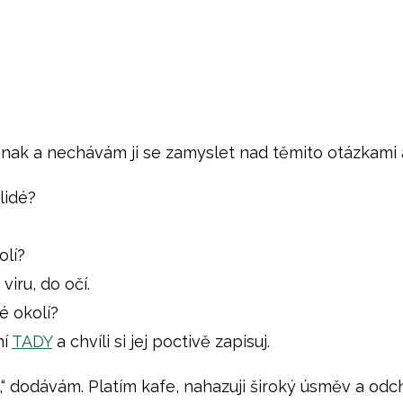
nak a nechávám ji se zamyslet nad těmito otázkami 
lidé?
olí?
viru, do očí.
é okolí?
ní
TADY
a chvíli si jej poctivě zapisuj.
t,“ dodávám. Platím kafe, nahazuji široký úsměv a 