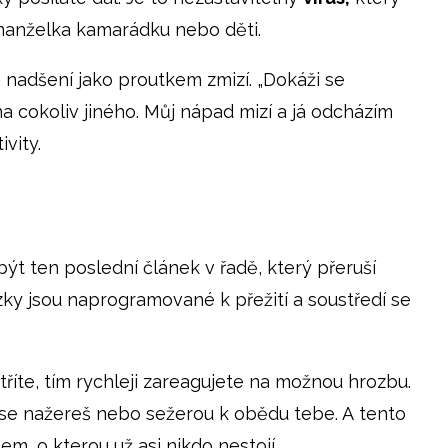
 a manželka kamarádku nebo děti.
a nadšení jako proutkem zmizí. „Dokáži se
na cokoliv jiného. Můj nápad mizí a já odcházím
vity.
být ten poslední článek v řadě, který přeruší
ky jsou naprogramované k přežití a soustředí se
tříte, tím rychleji zareagujete na možnou hrozbu.
 se nažereš nebo sežerou k obědu tebe. A tento
m, o kterou už asi nikdo nestojí.