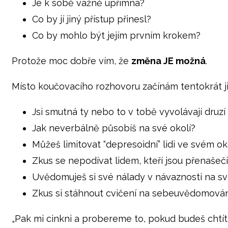
Je k sobě vážně upřímná?
Co by jí jiný přístup přinesl?
Co by mohlo být jejím prvním krokem?
Protože moc dobře vím, že
změna JE možná
.
Místo koučovacího rozhovoru začínám tentokrát ji
Jsi smutná ty nebo to v tobě vyvolávají druzí 
Jak neverbálně působíš na své okolí?
Můžeš limitovat “depresoidní” lidi ve svém ok
Zkus se nepodívat lidem, kteří jsou přenašeči 
Uvědomuješ si své nálady v návaznosti na sv
Zkus si stáhnout cvičení na sebeuvědomová
„Pak mi cinkni a probereme to, pokud budeš chtí