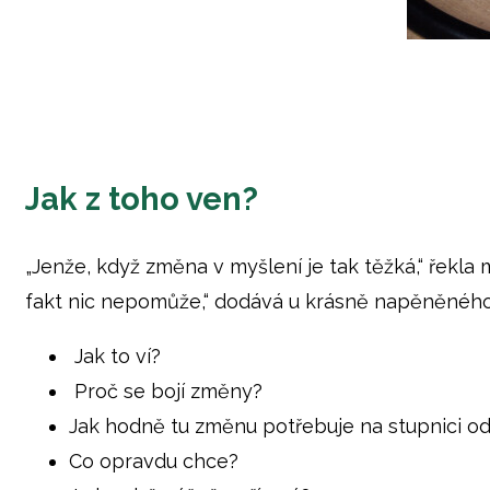
Jak z toho ven?
„Jenže, když změna v myšlení je tak těžká,“ řekla
fakt nic nepomůže,“ dodává u krásně napěněného l
Jak to ví?
Proč se bojí změny?
Jak hodně tu změnu potřebuje na stupnici od
Co opravdu chce?