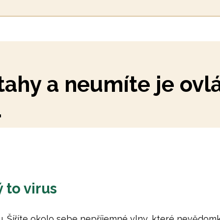
ahy a neumíte je ovl
.
 to virus
. Šíříte okolo sebe nepříjemné vlny, které nevědomk