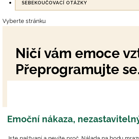
SEBEKOUČOVACÍ OTÁZKY
Vyberte stránku
Ničí vám emoce vzt
Přeprogramujte se
Emoční nákaza, nezastavitelný
Jste naštvaní a nevíte proč. Nálada na bodu mrazu