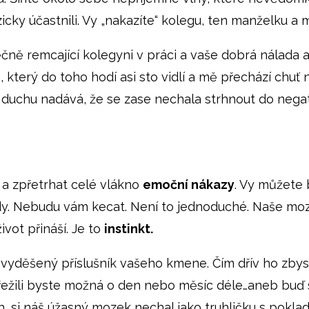
yzicky účastnili. Vy „nakazíte“ kolegu, ten manželku
věčně remcající kolegyni v práci a vaše dobrá nálada 
který do toho hodí asi sto vidlí a mě přechází chuť 
 duchu nadává, že se zase nechala strhnout do negati
 a zpřetrhat celé vlákno
emoční nákazy
. Vy můžete 
ady. Nebudu vám kecat. Není to jednoduché. Naše moz
vot přináší. Je to
instinkt.
ne vyděšený příslušník vašeho kmene. Čím dřív ho zbys
přežili byste možná o den nebo měsíc déle…aneb buď
 si náš úžasný mozek nechal jako truhličku s poklade